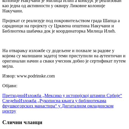
колоније Накучани је Милица Илић а конкурс је реализован
као једна од активности у оквиру Ликовне колоније
Накучани.
Пројекат се реализује под покровитељством града Шапца а
сарадници на пројекту су Црквена општина Накучани и
Библиотека шабачка док је координаторка Милица Илић.
На отварању изложбе су додељене и похвале за радове у
којима су малишани задатој теми приступили на аутентичан и
оригиналан начин а сваки учесник добио је сертификат путем
мејла.
Извор: www.podrinske.com
Објави:
Претходни
Изложба „Мексико у историјској штампи Србије“
Следећи
Изложба „Рукописна књига у библиотекама
фрушкогорских манастира“ у Дигиталном омладинском
центру
Слични чланци