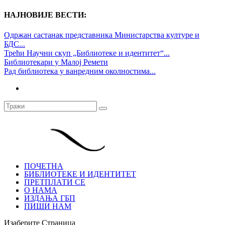
НАЈНОВИЈЕ ВЕСТИ:
Одржан састанак представника Министарства културе и
БДС...
Трећи Научни скуп „Библиотеке и идентитет“...
Библиотекари у Малој Ремети
Рад библиотека у ванредним околностима...
ПОЧЕТНА
БИБЛИОТЕКЕ И ИДЕНТИТЕТ
ПРЕТПЛАТИ СЕ
О НАМА
ИЗДАЊА ГБП
ПИШИ НАМ
Изаберите Страница