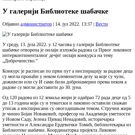
У галерији Библиотеке шабачке
Објавио
администратор
|
14. јул 2022. 13:37
|
Вести
У среду, 13. јула 2022. у 12 часова у галерији Библиотеке
шабачке отворена је онлајн изложба радова са Првог ликовног
интерконтиненталног дечјег онлајн конкурса на тему
„Доброчинство.”
Конкурс је расписан по први пут а инспирацију за радове деца
су могла пронаћи у неком племенитом делу за које су чули,
доживели или су И сами били добронамерни према неком а
радове су могли доставити до 30. јуна.
Од 120 радова из 12 земаља жири је одабрао 72 рада деце од 5
до 13 година који су и тематски и ликовно оставили снажан
утисак а инспирисани су овогодишњом темом. Стручни жири
је чинио Бојан Новаковић, професор на Академији уметности
у Новом Саду, Јелена Пјевац Ненадовић, историчарка
уметности и Александра Ердевички Томић, библиотекарка из
Библиотеке шабачке. Координаторка пројекта Ликовне