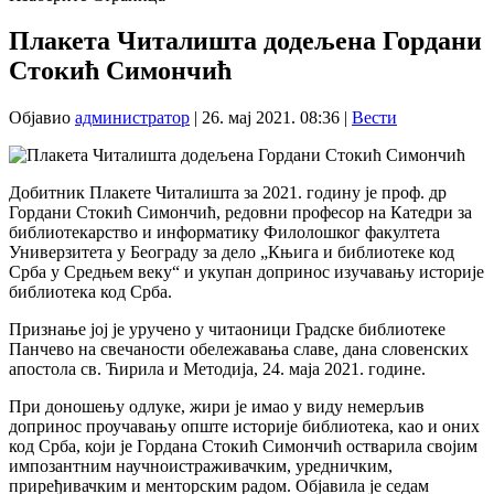
Плакета Читалишта додељена Гордани
Стокић Симончић
Објавио
администратор
|
26. мај 2021. 08:36
|
Вести
Добитник Плакете Читалишта за 2021. годину је проф. др
Гордани Стокић Симончић, редовни професор на Катедри за
библиотекарство и информатику Филолошког факултета
Универзитета у Београду за дело „Књига и библиотеке код
Срба у Средњем веку“ и укупан допринос изучавању историје
библиотека код Срба.
Признање јој је уручено у читаоници Градске библиотеке
Панчево на свечаности обележавања славе, дана словенских
апостола св. Ћирила и Методија, 24. маја 2021. године.
При доношењу одлуке, жири је имао у виду немерљив
допринос проучавању опште историје библиотека, као и оних
код Срба, који је Гордана Стокић Симончић остварила својим
импозантним научноистраживачким, уредничким,
приређивачким и менторским радом. Објавила је седам