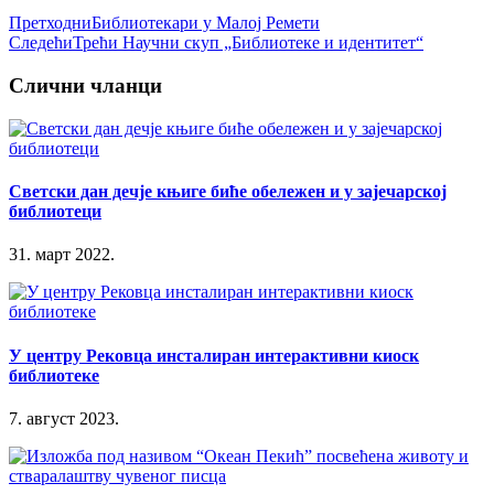
Претходни
Библиотекари у Малој Ремети
Следећи
Трећи Научни скуп „Библиотеке и идентитет“
Слични чланци
Светски дан дечје књиге биће обележен и у зајечарској
библиотеци
31. март 2022.
У центру Рековца инсталиран интерактивни киоск
библиотеке
7. август 2023.