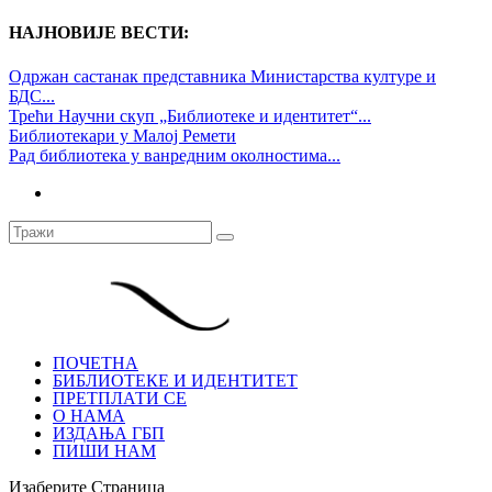
НАЈНОВИЈЕ ВЕСТИ:
Одржан састанак представника Министарства културе и
БДС...
Трећи Научни скуп „Библиотеке и идентитет“...
Библиотекари у Малој Ремети
Рад библиотека у ванредним околностима...
ПОЧЕТНА
БИБЛИОТЕКЕ И ИДЕНТИТЕТ
ПРЕТПЛАТИ СЕ
О НАМА
ИЗДАЊА ГБП
ПИШИ НАМ
Изаберите Страница