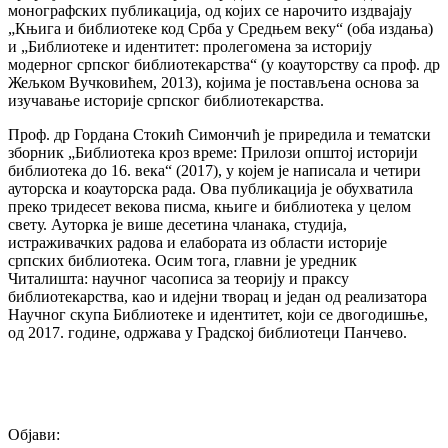
монографских публикација, од којих се нарочито издвајају
„Књига и библиотеке код Срба у Средњем веку“ (оба издања)
и „Библиотеке и идентитет: пролегомена за историју
модерног српског библиотекарства“ (у коауторству са проф. др
Жељком Вучковићем, 2013), којима је постављена основа за
изучавање историје српског библиотекарства.
Проф. др Гордана Стокић Симончић je приредила и тематски
зборник „Библиотека кроз време: Прилози општој историји
библиотека до 16. века“ (2017), у којем је написала и четири
ауторска и коауторска рада. Ова публикација је обухватила
преко тридесет векова писма, књиге и библиотека у целом
свету. Ауторка је више десетина чланака, студија,
истраживачких радова и елабората из области историје
српских библиотека. Осим тога, главни је уредник
Читалишта: научног часописа за теорију и праксу
библиотекарства, као и идејни творац и један од реализатора
Научног скупа Библиотеке и идентитет, који се двогодишње,
од 2017. године, одржава у Градској библиотеци Панчево.
Објави: