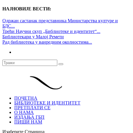
НАЈНОВИЈЕ ВЕСТИ:
Одржан састанак представника Министарства културе и
БДС...
Трећи Научни скуп „Библиотеке и идентитет“...
Библиотекари у Малој Ремети
Рад библиотека у ванредним околностима...
ПОЧЕТНА
БИБЛИОТЕКЕ И ИДЕНТИТЕТ
ПРЕТПЛАТИ СЕ
О НАМА
ИЗДАЊА ГБП
ПИШИ НАМ
Изаберите Страница