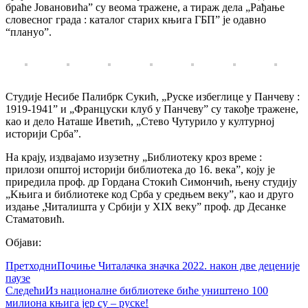
браће Јовановића” су веома тражене, а тираж дела „Рађање
словесног града : каталог старих књига ГБП” је одавно
“плануо”.
Студије Несибе Палибрк Сукић, „Руске избеглице у Панчеву :
1919-1941” и „Француски клуб у Панчеву” су такође тражене,
као и дело Наташе Иветић, „Стево Чутурило у културној
историји Срба”.
На крају, издвајамо изузетну „Библиотеку кроз време :
прилози општој историји библиотека до 16. века”, коју је
приредила проф. др Гордана Стокић Симончић, њену студију
„Kњига и библиотеке код Срба у средњем веку”, као и друго
издање „Читалишта у Србији у XIX веку” проф. др Десанке
Стаматовић.
Објави:
Претходни
Почиње Читалачка значка 2022. након две деценије
паузе
Следећи
Из националне библиотеке биће уништено 100
милиона књига јер су – руске!