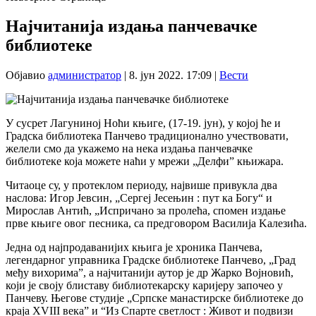
Најчитанија издања панчевачке
библиотеке
Објавио
администратор
|
8. јун 2022. 17:09
|
Вести
У сусрет Лагуниној Ноћи књиге, (17-19. јун), у којој ће и
Градска библиотека Панчево традиционално учествовати,
желели смо да укажемо на нека издања панчевачке
библиотеке која можете наћи у мрежи „Делфи” књижара.
Читаоце су, у протеклом периоду, највише привукла два
наслова: Игор Јевсин, „Сергеј Јесењин : пут ка Богу“ и
Мирослав Антић, „Испричано за пролећа, спомен издање
прве књиге овог песника, са предговором Василија Kалезића.
Једна од најпродаванијих књига је хроника Панчева,
легендарног управника Градске библиотеке Панчево, „Град
међу вихорима”, а најчитанији аутор је др Жарко Војновић,
који је своју блиставу библиотекарску каријеру започео у
Панчеву. Његове студије „Српске манастирске библиотеке до
краја XVIII века” и “Из Спарте светлост : Живот и подвизи