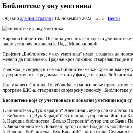
Библиотеке у оку уметника
Објавио
администратор
|
10. новембар 2022. 12:13
|
Вести
Народна библиотека Осечина учесник је пројекта „Библиотеке у
нашу установу осликала је Нада Миловановић.
Пројекат „Библиотеке у оку уметника“ имао је задатак да повеж
желели да пошаљемо. Трајање кроз ликовно стваралаштво је виз
Изложба је својеврсни омаж библиотекама као храмовима култур
футуристичких. Пред вама се нижу фасаде и зграде библиотека
Идеју колеге Синише Голубовића, са много воље прихватило је
програме БДС-а, створивши својеврсну изложбу „Библиотеке у 
Библиотеке које су учествовале и локални уметници који су
1. Библиотека „Вук Караџић“ Алексинац, аутор слике Златко 
2. Библиотека „Вук Караџић“ Баточина, аутор слике Живота Б
3. Народна библиотека „Вељко Петровић“ аутор слике Бачка Па
4. Јавна библиотека Дољевац, аутор слике Владисав Богићевић
5. Народна библиотека „Вук Караџић“, аутор слике Селимир С