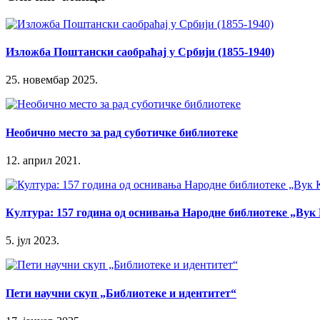
Изложба Поштански саобраћај у Србији (1855-1940)
25. новембар 2025.
Необично место за рад суботичке библиотеке
12. април 2021.
Култура: 157 година од оснивања Народне библиотеке „Вук
5. јул 2023.
Пети научни скуп „Библиотеке и идентитет“