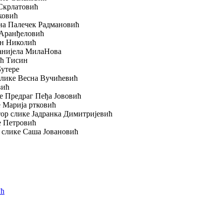
 Скрлатовић
ковић
ена Палечек Радмановић
 Аранђеловић
ан Николић
Данијела МилаНова
ић Тисин
Бутере
слике Весна Вучићевић
вић
ке Предраг Пеђа Јововић
е Марија ртковић
тор слике Јадранка Димитријевић
е Петровић
 слике Саша Јовановић
ић