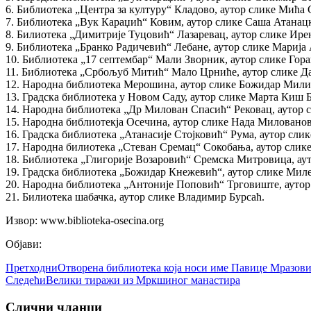
6. Библиотека „Центра за културу“ Кладово, аутор слике Мића
7. Библиотека „Вук Караџић“ Ковим, аутор слике Саша Атанац
8. Билиотека „Димитрије Туцовић“ Лазаревац, аутор слике Ир
9. Библиотека „Бранко Радичевић“ Лебане, аутор слике Марија
10. Библиотека „17 септембар“ Мали Зворник, аутор слике Гор
11. Библиотека „Србољуб Митић“ Мало Црниће, аутор слике 
12. Народна библиотека Мерошина, аутор слике Божидар Мил
13. Градска библиотека у Новом Саду, аутор слике Марта Киш 
14. Народна библиотека „Др Милован Спасић“ Рековац, аутор 
15. Народна библиотекја Осечина, аутор слике Нада Миловано
16. Градска библиотека „Атанасије Стојковић“ Рума, аутор сли
17. Народна билиотека „Стеван Сремац“ Сокобања, аутор слик
18. Библиотека „Глигорије Возаровић“ Сремска Митровица, ау
19. Градска библиотека „Божидар Кнежевић“, аутор слике Мил
20. Народна библиотека „Антоније Поповић“ Трговиште, аутор
21. Билиотека шабачка, аутор слике Владимир Бурсаћ.
Извор: www.biblioteka-osecina.org
Објави:
Претходни
Отворена библиотека која носи име Павице Мразов
Следећи
Велики тиражи из Мркшиног манастира
Слични чланци