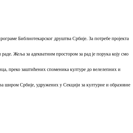
програме Библиотекарског друштва Србије. За потребе пројекта
 раде. Жеља за адекватним простором за рад је порука коју смо
лица, преко заштићених споменика културе до велелепних и
ва широм Србије, удружених у Секцији за културне и образовне