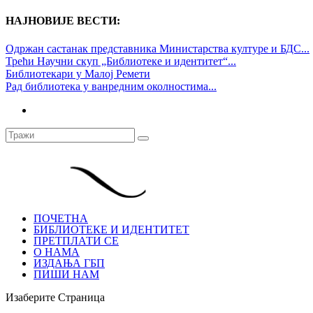
НАЈНОВИЈЕ ВЕСТИ:
Одржан састанак представника Министарства културе и БДС...
Трећи Научни скуп „Библиотеке и идентитет“...
Библиотекари у Малој Ремети
Рад библиотека у ванредним околностима...
ПОЧЕТНА
БИБЛИОТЕКЕ И ИДЕНТИТЕТ
ПРЕТПЛАТИ СЕ
О НАМА
ИЗДАЊА ГБП
ПИШИ НАМ
Изаберите Страница