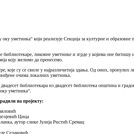
 оку уметника“ који реализује Секција за културне и образовне 
е библиотекаре, ликовне уметнике и згрде у којима оне битишу и
ија коју желимо да пренесемо.
е, које су се свиле у најразличитија здања. Од оних, оронулих 
 виђене очима локалних уметника.
 двадесет библиотекара из двадесет библиотека општина и градо
оку уметника“.
 радили на пројекту:
Павловић
лагојевић Цица
ланка, аутор слике Јулија Ристић Сремац
еле Селаковић