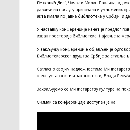
Петковић Дис“, Чачак и Милан Павлица, адвок
давање на послугу оригинала и умножених при
акта имала по јавне библиотеке у Србији и 
У наставку конференције изнет је предлог пр
изван просторија библиотека. Најављена мера
У закључку конференције објављен је одговор
Библиотекарског друштва Србије за стављањ
Сагласно својим надлежностима Министарств
њене уставности и законитости, Влади Републ
Захваљујемо се Министарству културе на пок
Снимак са конференције доступан је на: