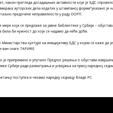
ат, након прегледа досадашњих активности које је БДС спровел
мерака ауторских дела издатих у штампаној форми”указано је н
детаљно предочене неправилности у раду ООРП.
ве мере која се предлаже за јавне библиотеке у Србији – обус
 била би нужност до које се надамо да неће доћи.
 Министарства културе на иницијативу БДС у којем се каже да 
е ван снаге ТАРИФЕ.
о је припремило и упутило Предлог решења о обустави изврше
ике Србије ради разматрања и усвајања на првој наредној седн
ретању поступка и чекамо наредну седницу Владе РС.