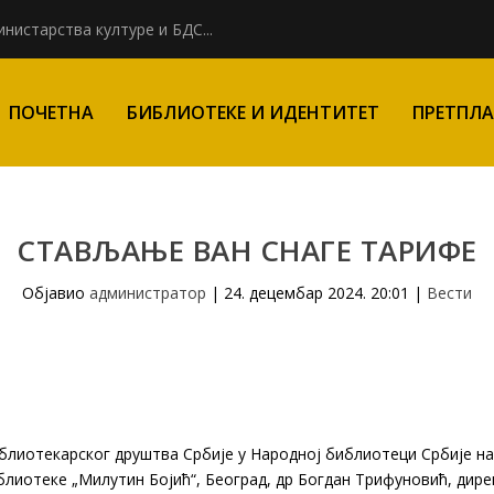
нистарства културе и БДС...
ПОЧЕТНА
БИБЛИОТЕКЕ И ИДЕНТИТЕТ
ПРЕТПЛА
СТАВЉАЊЕ ВАН СНАГЕ TАРИФЕ
Објавио
администратор
|
24. децембар 2024. 20:01
|
Вести
блиотекарског друштва Србије у Народној библиотеци Србије на 
блиотеке „Милутин Бојић“, Београд, др Богдан Трифуновић, дир