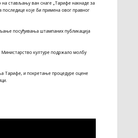
о на стављању ван снаге „Тарифе накнаде за
а последице које би примена овог правног
тављање посуђивања штампаних публикација
је Министарство културе подржало молбу
ња Тарифе, и покретање процедуре оцене
ици.