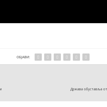
ОБЈАВИ:
и
Држава обуставља отк