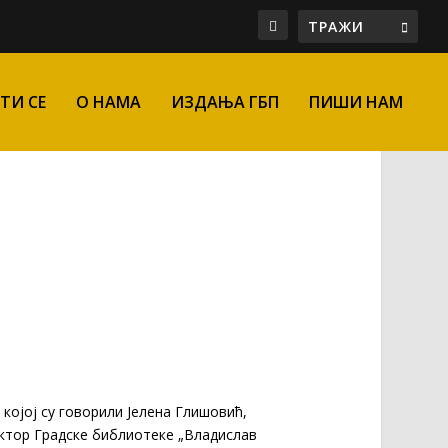
ТИ СЕ
О НАМА
ИЗДАЊА ГБП
ПИШИ НАМ
којој су говорили Јелена Глишовић,
ектор Градске библиотеке „Владислав