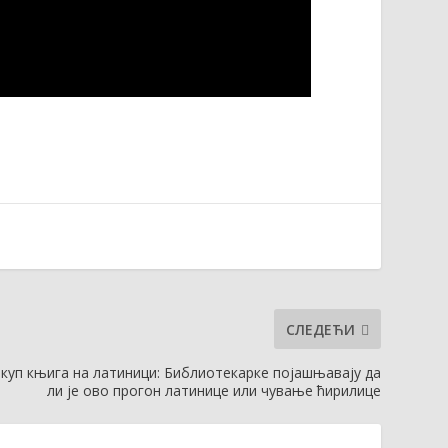
СЛЕДЕЋИ
уп књига на латиници: Библиотекарке појашњавају да
ли је ово прогон латинице или чување ћирилице