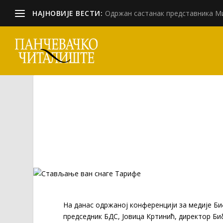
НАЈНОВИЈЕ ВЕСТИ:
Одржан састанак представника Ми
На данас одржаној конференцији за медије Би
председник БДС, Јовица Кртинић, директор Би