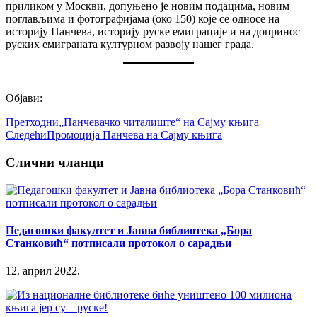
приликом у Москви, допуњено је новим подацима, новим
поглављима и фотографијама (око 150) које се односе на
историју Панчева, историју руске емиграције и на допринос
руских емиграната културном развоју нашег града.
Објави:
Претходни
„Панчевачко читалиште“ на Сајму књига
Следећи
Промоција Панчева на Сајму књига
Слични чланци
Педагошки факултет и Јавна библиотека „Бора
Станковић“ потписали протокол о сарадњи
12. април 2022.