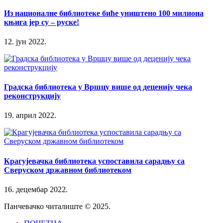
Из националне библиотеке биће уништено 100 милиона
књига јер су – руске!
12. јун 2022.
Градска библиотека у Вршцу више од деценију чека
реконструкцију
19. април 2022.
Крагујевачка библиотека успоставила сарадњу са
Сверуском државном библиотеком
16. децембар 2022.
Панчевачко читалиште © 2025.