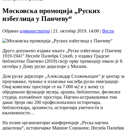
Московска промоција „Руских
избеглица у Панчеву“
Објавио
администратор
|
21. октобар 2019. 14:00
|
Вести
Друго допуњено издање књиге „Руске избеглице у Панчеву
1919-1941“ Несибе Палибрк Сукић, у издању Градске
библиотеке Панчево (2019) своју прву промоцију имало је 8.
октобра у Дому руске дијаспоре у Москви.
Дом руске дијаспоре „Александар Солжењицин“ је центар за
проучавање, чување и излагање наслеђа руске емиграције.
Овај комплекс простире се на 7.000 м2 и у њему су
обједињене функције музеја, архива, библиотеке, филмског
студија, изложбеног простора. Научно-истраживачки тим
данас броји око 200 професионалних историчара,
библиотекара, архивиста, историчара уметности и
књижевности…
На позив организаторке конференције „Руска научна
дијаспора“, историчарке Марине Сорокине, Несиба Палибрк