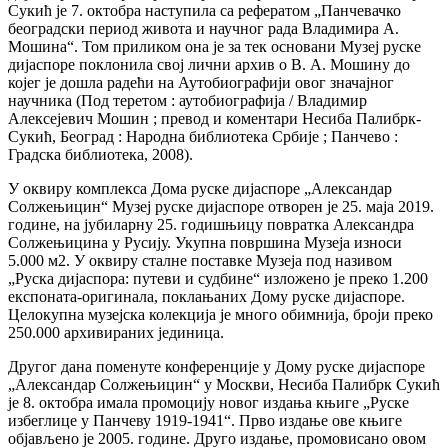
Сукић је 7. октобра наступила са рефератом „Панчевачко
београдски период живота и научног рада Владимира А.
Мошина“. Том приликом она је за тек основани Музеј руске
дијаспоре поклонила свој лични архив о В. А. Мошину до
којег је дошла радећи на Аутобиографији овог значајног
научника (Под теретом : аутобиографија / Владимир
Алексејевич Мошин ; превод и коментари Несиба Палибрк-
Сукић, Београд : Народна библиотека Србије ; Панчево :
Градска библиотека, 2008).
У оквиру комплекса Дома руске дијаспоре „Александар
Солжењицин“ Музеј руске дијаспоре отворен је 25. маја 2019.
године, на јубиларну 25. годишњицу повратка Александра
Солжењицина у Русију. Укупна површина Музеја износи
5.000 м2. У оквиру сталне поставке Музеја под називом
„Руска дијаспора: путеви и судбине“ изложено је преко 1.200
експоната-оригинала, поклањаних Дому руске дијаспоре.
Целокупна музејска колекција је много обимнија, броји преко
250.000 архивираних јединица.
Другог дана поменуте конференције у Дому руске дијаспоре
„Александар Солжењицин“ у Москви, Несиба Палибрк Сукић
је 8. октобра имала промоцију новог издања књиге „Руске
избеглице у Панчеву 1919-1941“. Прво издање ове књиге
објављено је 2005. године. Друго издање, промовисано овом