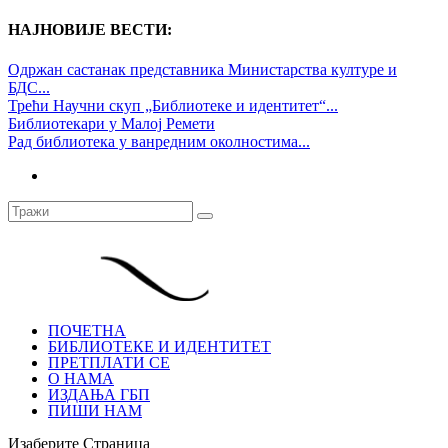
НАЈНОВИЈЕ ВЕСТИ:
Одржан састанак представника Министарства културе и
БДС...
Трећи Научни скуп „Библиотеке и идентитет“...
Библиотекари у Малој Ремети
Рад библиотека у ванредним околностима...
ПОЧЕТНА
БИБЛИОТЕКЕ И ИДЕНТИТЕТ
ПРЕТПЛАТИ СЕ
О НАМА
ИЗДАЊА ГБП
ПИШИ НАМ
Изаберите Страница